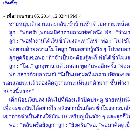
เรื่องซึ้งๆ
«
เมื่อ:
เมษายน 05, 2014, 12:02:44 PM »
ชายหนุ่มเลิกงานและกลับเข้าบ้านช้า ด้วยความเหน็ดเหน
ลูก : "พ่อครับ,พ่อผมมีคำถามถามพ่อข้อนึง"พ่อ : "ว่ามา
ลูก : "พ่อทำงานได้เงินชั่วโมงละเท่าไหร่" พ่อ : "ไม่ใช
พ่อตอบด้วยความโมโหลูก "ผมอยากรู้จริง ๆ โปรดบอกผม
ลูกพูดร้องขอพ่อ "ถ้าจำเป็นจะต้องรู้ละก็ พ่อได้ชั่วโมง
ลูก : "โอ.." ลูกอุทาน แล้วคอตก พูดกับพ่ออีกครั้ง "พ่
พ่อ กล่าวด้วยอารมณ์ "นี่เป็นเหตุผลที่แกถามเพื่อจะขอเง
นอนเลยนะแล้วลองคิดดูว่าแกน่ะเห็นแก่ตัวมาก ชั้นทำงาน
อย่างนี้หรอก"
เด็กน้อยเงียบลง เดินไปที่ห้องแล้วปิดประตู ชายหนุ่มน
เพื่อจะขอเงินได้อย่างไร หลังจากนั้นเกือบชั่วโมงอารมณ์ช
เขาอาจจำเป็นต้องใช้เงิน 10 เหรียญนั้นจริง ๆ และลูกก็ไ
พ่อ : "หลับหรือยังลูก" ลูก : "ยังครับ"พ่อ. "พ่อมาคิดดูเ