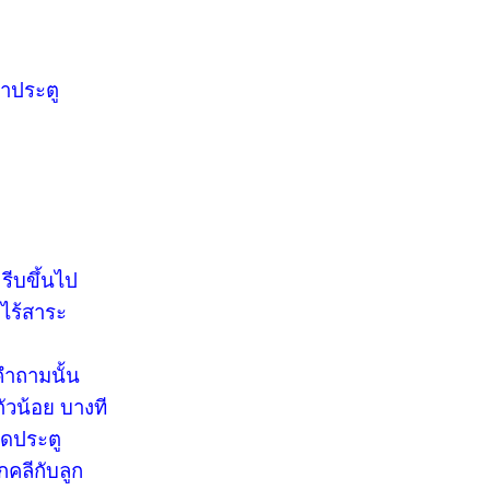
้าประตู
รีบขึ้นไป
 ไร้สาระ
คำถามนั้น
ตัวน้อย บางที
ิดประตู
กคลีกับลูก