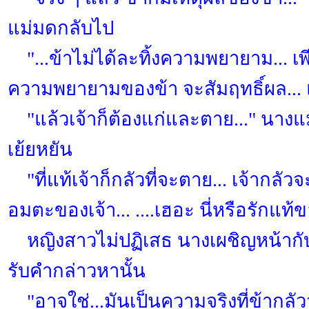
แม่มดกลับไป
"...ข้าไม่ได้ละทิ้งความพยายาม... เพี
ความพยายามของข้า จะสัมฤทธิ์ผล... แล้
"แล้วเจ้าก็ต้องแก่และตาย..." นางแม
เย้ยหยัน
"ที่แท้เจ้าก็กลัวที่จะตาย... เจ้ากลั
อมตะของเจ้า... ....เฮอะ นี่หรือรักแท้ขอ
หญิงสาวไม่ปฏิเสธ นางเผชิญหน้าก
รับคำกล่าวหานั้น
"อาจใช่...มันเป็นความจริงที่ข้ากลัว