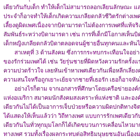
เดียวกันกับเด็ก ทำให้เด็กไม่สามารถลอกเลียนลักษณะ แ
ประจำก็อาจทำให้เด็กเกิดความเกลียดกลัวชีวิตรักต่างเพ
เลี้ยงดูผิดเพศเนื่องจากบิดามารดาไม่ต้องการเพศที่แท้จ
สัมพันธ์ระหว่างบิดามารดา เช่น การที่เด็กมีโอกาสเห็น
เด็กหญิงเกลียดกลัวบิดาตลอดจนผู้ชายอื่นทุกคนและหันไ
สาเหตุที่ 3 ด้านสังคม ซึ่งการกระทบกระเทือนใจอย่างร
ของรักร่วมเพศได้ เช่น วัยรุ่นชายที่ผิดหวังความรักครั
ความปวดร้าวใจ เลยหันเข้าหาเพศเดียวกันเพื่อหลีกเลี่ยงคว
ความสนใจหรือถูกเยาะเย้ยจากชายที่เธอรัก เธอก็อาจห
อย่างไรก็ตาม จากเอกสารที่ศึกษาโดยเครือข่ายองค์กรทำ
แห่งอเมริกา สมาคมนักสังคมสงเคราะห์แห่งชาติ และองค์ก
เดียวกันไม่ได้เป็นอาการเจ็บป่วยหรือความผิดปกติทางจิต
ได้แสดงให้เห็นแล้วว่า วิถีทางเพศ แบบการรักเพศเดียวกั
เดียวกันในทั่วทุกมุมโลกก็ได้เกิดขบวนการเคลื่อนไหวมากม
ทางเพศ รวมทั้งเรื่องผลกระทบต่อสิทธิมนุษยชนอันเนื่