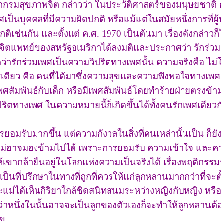
รมสุขภาพจิต กล่าวว่า ในประวัติศาสตร์ของมนุษยชาติ 
เป็นบุคคลที่มีความผิดปกติ หรือแม้แต่ในสมัยหนึ่งการที่ผู
กติเช่นกัน และตั้งแต่ ค.ศ. 1970 เป็นต้นมา เรื่องดังกล่าวก็
ิตแพทย์ของสหรัฐอเมริกาได้ลงมติและประกาศว่า รักร่วม
ว่ารักร่วมเพศเป็นความวิปริตทางเพศนั้น ความจริงคือ ไม่
เดียว คือ คนที่ได้มาซึ่งความสุขและความพึงพอใจทางเพศด้
สัมพันธ์กับเด็ก หรือมีเพศสัมพันธ์โดยทำร้ายฝ่ายตรงข้าม 
ิตทางเพศ ในความหมายนี้ก็เกิดขึ้นได้ทั้งคนรักเพศเดียว
ารยอมรับมากขึ้น แต่ความกังวลในสิ่งที่คนเหล่านั้นเป็น ก็ย
ญที่ไม่อาจมองข้ามไปได้ เพราะการยอมรับ ความเข้าใจ และค
เขากล้ายืนอยู่ในโลกแห่งความเป็นจริงได้ เรื่องพฤติกรรม
 เป็นที่ปรึกษาในทางที่ถูกที่ควรให้แก่ลูกหลานมากกว่าที่จะตั้
และแม่ได้เห็นกิริยาใกล้ชิดสนิทสนมระหว่างหญิงกับหญิง หร
่ว่าหนึ่งในนั้นอาจจะเป็นลูกของตัวเองก็จะทำให้ลูกหลาน
ุข