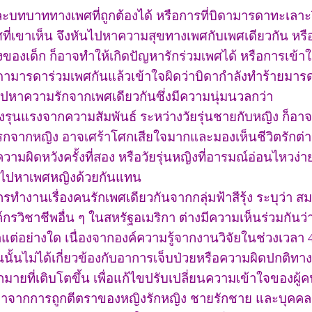
ละบทบาททางเพศที่ถูกต้องได้ หรือการที่บิดามารดาทะเลาะ
ศที่เขาเห็น จึงหันไปหาความสุขทางเพศกับเพศเดียวกัน หรื
ริงของเด็ก ก็อาจทำให้เกิดปัญหารักร่วมเพศได้ หรือการเข้
บิดามารดาร่วมเพศกันแล้วเข้าใจผิดว่าบิดากำลังทำร้ายมา
ปหาความรักจากเพศเดียวกันซึ่งมีความนุ่มนวลกว่า
ุนแรงจากความสัมพันธ์ ระหว่างวัยรุ่นชายกับหญิง ก็อาจ
้งแรกจากหญิง อาจเศร้าโศกเสียใจมากและมองเห็นชีวิตรักต่
ามผิดหวังครั้งที่สอง หรือวัยรุ่นหญิงที่อารมณ์อ่อนไหวง่าย 
ันไปหาเพศหญิงด้วยกันแทน
งานเรื่องคนรักเพศเดียวกันจากกลุ่มฟ้าสีรุ้ง ระบุว่า ส
รวิชาชีพอื่น ๆ ในสหรัฐอเมริกา ต่างมีความเห็นร่วมกันว่
แต่อย่างใด เนื่องจากองค์ความรู้จากงานวิจัยในช่วงเวลา 40
นนั้นไม่ได้เกี่ยวข้องกับอาการเจ็บป่วยหรือความผิดปกติท
ายที่เติบโตขึ้น เพื่อแก้ไขปรับเปลี่ยนความเข้าใจของผู้คนใ
องมาจากการถูกตีตราของหญิงรักหญิง ชายรักชาย และบุคค