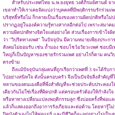
สำหรับประเทศไทย น.พ.ยงยุทธ วงศ์ภิรมย์ศานต์ จากก
เขลาทำให้เราเคยจัดแบ่งว่าบุคคลที่มีพฤติกรรมรักร่วมเพศ
บริสุทธิ์หรือไม่ ก็กลายเป็นเรื่องของความผิดปกติหรือไม่ป
ปรากฏอยู่ในองค์ความรู้ทางสากลอีกต่อไป เพราะสมาคมจ
ความผิดปกติทางจิตใจแต่อย่างใด ส่วนเรื่องการเข้าใจผิด
ว่า "วิปริตทางเพศ" ในปัจจุบัน มีความหมายเพียงประการ
สังคมไม่ยอมรับ เช่น ถ้ำมอง ชอบโชว์อวัยวะเพศ ชอบมีเพศ
ใหญ่ก็เป็นปัญหาของชายรักร่วมเพศ อย่างไรก็ตาม คนวิปร
ตรงข้าม
ถึงแม้ปัจจุบันกลุ่มคนที่ถูกเรียกว่าเพศที่ 3 จะได้รับก
ไปอย่างสนิทใจ ดังนั้นครอบครัว จึงเป็นปัจจัยสิ่งสำคั
หลานของตนเองคือที่พึ่งสำคัญที่จะช่วยประคับประคองให้
เดียวกันไม่ใช่เรื่องที่ผิดปกติ แต่ครอบครัวต้องให้กำลังใจ
หรือหาทางเปลี่ยนแปลงพฤติกรรมลูก ซึ่งบ่อยครั้งที่พ่อ
แล้วก็แสดงออกถึงอาการรังเกียจและต่อต้าน โดยหารู้ไม
ปิดบังตัวเองไม่ให้พ่อแม่รู้ และมีชีวิตก็จะอยู่อย่างไม่เป็นส