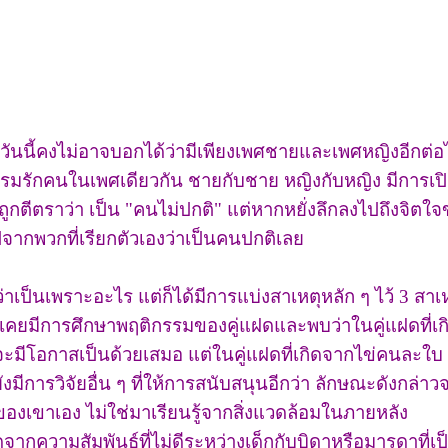
ันนี้คงไม่อาจบอกได้ว่ามีเพียงเพศชายและเพศหญิงอีกต่อ
ฤติกรรมรักคนในเพศเดียวกัน ชายกับชาย หญิงกับหญิง มีการเป
้ถูกตีตราว่า เป็น "คนไม่ปกติ" แต่หากหยั่งลึกลงไปถึงจิต
ปจากพวกที่เรียกตัวเองว่าเป็นคนปกติเลย
เป็นเพราะอะไร แต่ก็ได้มีการแบ่งสาเหตุหลัก ๆ ไว้ 3 สาเห
าเคยมีการศึกษาพฤติกรรมของคู่แฝดและพบว่าในคู่แฝดที่เ
จะมีโอกาสเป็นด้วยเสมอ แต่ในคู่แฝดที่เกิดจากไข่คนละใบ 
ีการวิจัยอื่น ๆ ที่ให้การสนับสนุนอีกว่า ลักษณะดังกล่าวจะ
วของเขาเอง ไม่ใช่มาเรียนรู้จากสิ่งแวดล้อมในภายหลัง
กความสัมพันธ์ที่ไม่ดีระหว่างเด็กกับบิดาหรือมารดาที่เ