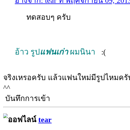
อ้างจาก: tear ที่ พฤศจิกายน 09, 20
ทดสอบๆ ครับ
อ้าว รูป
แฟนเก่า
ผมนินา
:(
จริงเหรอครับ แล้วแฟนใหม่มีรูปไหมคร
^^
บันทึกการเข้า
tear