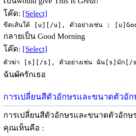
เป็นwould give This is
Great!
โค๊ด:
[Select]
ขีดเส้นใต้ [u][/u], ตัวอย่างเช่น : [u]
กลายเป็น
Good Morning
โค๊ด:
[Select]
ตัวฆ่า [s][/s], ตัวอย่างเช่น ฉัน[s]มัก[/
ฉัน
มัก
รักเธอ
การเปลี่ยนสีตัวอักษรและขนาดตัวอัก
การเปลี่ยนสีตัวอักษรและขนาดตัวอักษร.
คุณเห็นคือ :