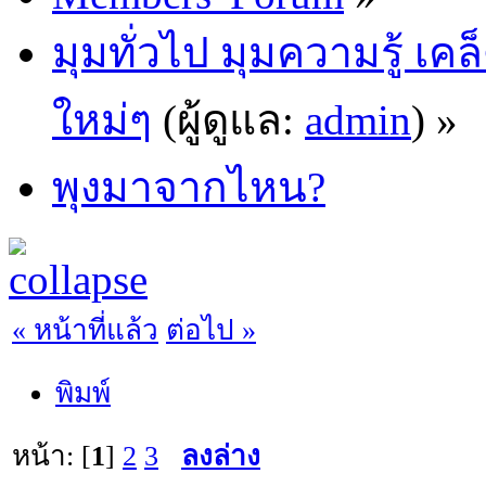
มุมทั่วไป มุมความรู้ เค
ใหม่ๆ
(ผู้ดูแล:
admin
) »
พุงมาจากไหน?
« หน้าที่แล้ว
ต่อไป »
พิมพ์
หน้า: [
1
]
2
3
ลงล่าง