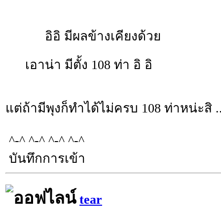
อิอิ มีผลข้างเคียงด้วย
เอาน่า มีตั้ง 108 ท่า อิ อิ
แต่ถ้ามีพุงก็ทำได้ไม่ครบ 108 ท่าหน่ะสิ ..
^-^ ^-^ ^-^ ^-^
บันทึกการเข้า
tear