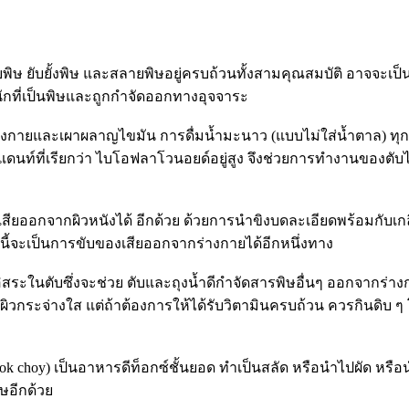
พิษ ยับยั้งพิษ และสลายพิษอยู่ครบถ้วนทั้งสามคุณสมบัติ อาจจะเป็
ักที่เป็นพิษและถูกกำจัดออกทางอุจจาระ
างกายและเผาผลาญไขมัน การดื่มน้ำมะนาว (แบบไม่ใส่น้ำตาล) ทุก
ท์ที่เรียกว่า ไบโอฟลาโวนอยด์อยู่สูง จึงช่วยการทำงานของตับได
เสียออกจากผิวหนังได้ อีกด้วย ด้วยการนำขิงบดละเอียดพร้อมกับเ
่านี้จะเป็นการขับของเสียออกจากร่างกายได้อีกหนึ่งทาง
อิสระในตับซึ่งจะช่วย ตับและถุงน้ำดีกำจัดสารพิษอื่นๆ ออกจากร่าง
ห้ผิวกระจ่างใส แต่ถ้าต้องการให้ได้รับวิตามินครบถ้วน ควรกินดิบ 
bok choy) เป็นอาหารดีท็อกซ์ชั้นยอด ทำเป็นสลัด หรือนำไปผัด หรื
ษอีกด้วย