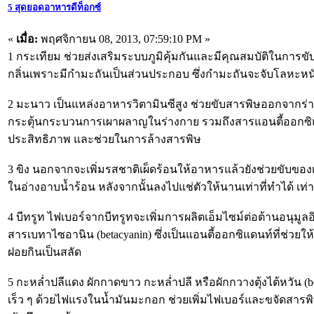
5 สุดยอดอาหารดีท็อกซ์
«
เมื่อ:
พฤศจิกายน 08, 2013, 07:59:10 PM »
1 กระเทียม ช่วยส่งเสริมระบบภูมิคุ้มกันและมีคุณสมบัติในการขับ
กลิ่นเพราะมีกำมะถันเป็นส่วนประกอบ ซึ่งกำมะถันจะจับโลหะหน
2 มะนาว เป็นแหล่งอาหารวิตามินซีสูง ช่วยขับสารพิษออกจากร่
กระตุ้นกระบวนการเผาผลาญในร่างกาย รวมถึงสารแอนตี้ออกซิแดน
ประสิทธิภาพ และช่วยในการล้างสารพิษ
3 ขิง นอกจากจะเพิ่มรสชาติเผ็ดร้อนให้อาหารแล้วยังช่วยขับของ
ในอ่างอาบน้ำร้อน หลังจากนั้นลงไปแช่ตัวให้นานเท่าที่ทำได้ เท
4 บีทรูท ไฟเบอร์จากบีทรูทจะเพิ่มการผลิตเอ็มไซม์ต่อต้านอนุมูล
สารเบทาไซอานิน (betacyanin) ซึ่งเป็นแอนตี้ออกซิแดนท์ที่ช่วยใ
ฝอยกินเป็นสลัด
5 กะหล่ำปลีแดง ผักกาดขาว กะหล่ำปลี หรือผักกวางตุ้งไต้หวัน (
เร็ว ๆ ด้วยไฟแรงในน้ำมันมะกอก ช่วยเพิ่มไฟเบอร์และขจัดสารพิ