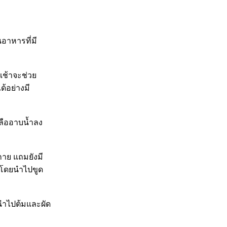
นอาหารที่มี
เช้าจะช่วย
้อย่างมี
กลืออาบน้ำลง
กาย แถมยังมี
ๆ โดยนำไปขูด
อนำไปต้มและผัด