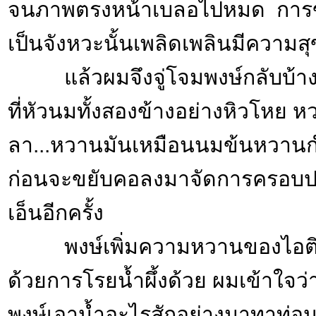
จนภาพตรงหน้าเบลอไปหมด การข
เป็นจังหวะนั้นเพลิดเพลินมีความสุ
แล้วผมจึงจู่โจมพงษ์กลับบ้าง
ที่หัวนมทั้งสองข้างอย่างหิวโหย 
ลา...หวานมันเหมือนนมข้นหวานกำล
ก่อนจะขยับคอลงมาจัดการครอบปา
เอ็นอีกครั้ง
พงษ์เพิ่มความหวานของไอติมว
ด้วยการโรยน้ำผึ้งด้วย ผมเข้าใจว่
พงษ์เอาน้ำอะไรสักอย่างมาทาท่อนซ