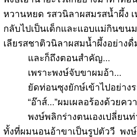
หวานหยด รสวนิลาผสมรสน้ำผึ้ง เ
กลับไปเป็นเด็กและแอบแม่กินขน
เลียรสชาติวนิลาผสมน้ำผึ้งอย่างดื่
และก็ถึงตอนสำคัญ...
เพราะพงษ์จับขาผมอ้า...
ยัดท่อนซุงยักษ์เข้าไปอย่างระ
“อ๊าส์...”ผมเผลอร้องด้วยคว
พงษ์พลิกร่างตนเองเปลี่ยนท่า
ทั้งที่ผมนอนอ้าขาเป็นรูปตัววี พงษ