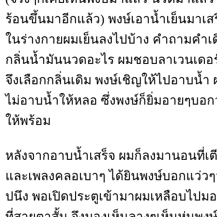
ร้อนขึ้นมาอีกแล้ว) พงษ์เอาน้ำเย็นมาเส
ในร่างกายผมเย็นลงไปบ้าง คำถามคำเดิม
กลิ่นน้ำมันนวดอะไร ผมชอบลาเวนเดอ
จึงเลือกกลิ่นเดิม พงษ์เชิญให้ไปอาบน้
ไม่อาบน้ำให้หลอ ซึ่งพงษ์ก็ยิ่มอายๆบอ
ให้พร้อม
หลังจากอาบน้ำเสร็จ ผมก็ลงมานอนที่เตี
และเพลงคลอเบาๆ ได้ยินพงษ์บอกแว่วๆว
ปนึง พอเปิดประตูเข้ามาผมเหลือบไปมอ
ที่สายตาสั้น จึงมองเห็นลางๆเห็นหุ่นพงษ์