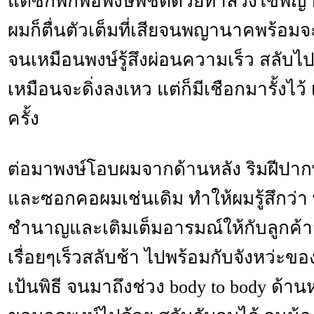
แต่ซักพักพอพงษ์พิชิตด้วยท่าล้วงไข่พ
ผมก็ตื่นตัวเต็มที่เสียจนพญานาคพร้อมจะ
จนเหมือนพงษ์รู้สึงผ่อนความเร็ว สลับไป
เหมือนจะดิ่งลงเหว แต่ก็มีเชือกมารั้งไว้ 
ครั้ง
ต่อมาพงษ์โอบผมจากด้านหลัง ริมฝีปากพ
และซอกคอผมเช่นเดิม ทำให้ผมรู้สึกว่า 
ชำนาญและเติมเต็มอารมณ์ให้กับลูกค้า
เรื่อยๆเร็วสลับช้า ไปพร้อมกับจังหว่ะข
เป้นพิธี จนมาถึงช่วง body to body ด้า