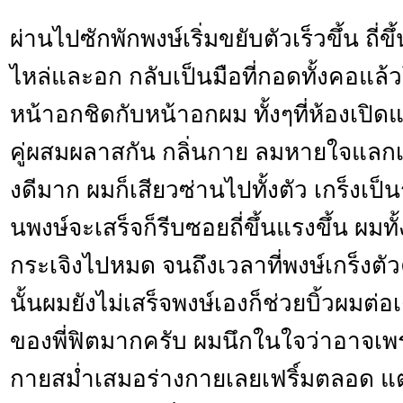
ผ่านไปซักพักพงษ์เริ่มขยับตัวเร็วขึ้น ถี
ไหล่และอก กลับเป็นมือที่กอดทั้งคอแล้
หน้าอกชิดกับหน้าอกผม ทั้งๆที่ห้องเปิดแอ
คู่ผสมผลาสกัน กลิ่นกาย ลมหายใจแลกเปล
งดีมาก ผมก็เสียวซ่านไปทั้งตัว เกร็งเป
นพงษ์จะเสร็จก็รีบซอยถี่ขึ้นแรงขึ้น ผมทั้ง
กระเจิงไปหมด จนถึงเวลาที่พงษ์เกร็งตัว
นั้นผมยังไม่เสร็จพงษ์เองก็ช่วยบิ้วผมต่อเ
ของพี่ฟิตมากครับ ผมนึกในใจว่าอาจเ
กายสม่ำเสมอร่างกายเลยเฟริ์มตลอด แต