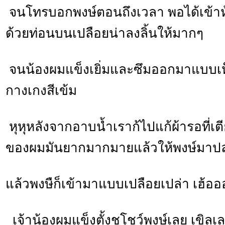
จนโทรบอกพงษ์ตอนถึงเวลา พอได้เข้าห้อ
ด้วยท่อนบนเปลือยน่าลงลิ้นให้มากๆ
จนน้องผมแข็งเยิ่มและซึมออกมาแบบเห็
กางเกงสีเข้ม
หุหุหลังจากอาบน้ำเราก้ไปแก้ผ้ารอที่เต
ของผมมันยากมากมายแล้วให้พงษ์มาป
แล้วพงษืก็เข้ามาแบบเปลือยเปล่า เฮ้อ
เจ้าน้องผมแข็งตั้งชูโชว์พงษ์เลย เขิล