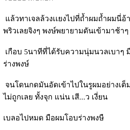
แล้วทาเจลล้วงเเยงไปที่ถ้ำผมถ้ำผมนี่อ้า
พริวเลยจิงๆ พงษ์พยายามดันเข้ามาช้าๆ
เกือบ 5นาทีที่ได้รับความนุ่มนวลเบาๆ 
ร่างพงษ์
จนโดนกดมันอัดเข้าไปในรูผมอย่างเต็
ไม่ถูกเลย ทั้งจุก แน่น เสี...ว เงี่ยน
เบลอไปหมด มือผมโอบร่างพงษื