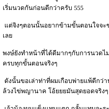
เริ่มนวดกันก่อนดีกว่าครับ 555
แต่จิงๆตอนนั้นอยากข้ามขั้นตอนใจจะข
เลย
พงษ์ยังทำหน้าที่ได้ดีมากๆกับการนวดไม
ครบทุกขั้นตอนจริงๆ
ดังนั้นขอเล่าท่าที่ผมเกือบพ่ายแพ้ดีกว่
ล้วงไข่พญานาค โอ้ยยยมันสุดยอดจริงๆ
เจ้าน้องผมแข็งแทบแตก กลั้นแทบจะระเบ