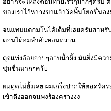
อยากจะให้ถึงตอนท้ายเร็วๆมากๆครับ ต
ของเราไว้หว่างขาแล้ววิดพื้นโยกขึ้นลง
จนแทบแตกมโนได้เต็มที่เลยครับสำหรับท่า
ตอนได้อมลำอันหอมหวาน
ดุจแท่งอ้อยอวบๆอาบน้ำผึ้ง มันยิ่งมีค
ชุ่มชื่นมากๆครับ
ผมดูดไม่ยั้งเลย ผมเกร็งปากให้ตอดรัค
เข้าดึงออกจนพงร้องครางงง