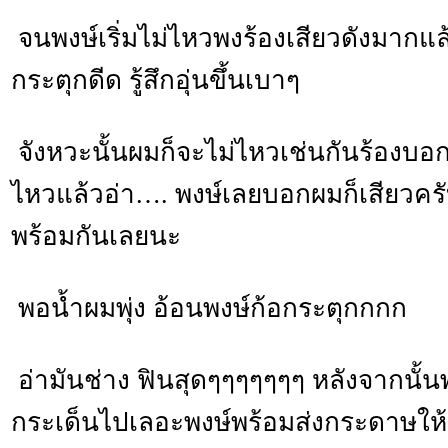
จนพงษ์เริ่มไม่ไหวพงร้องเสียวดังมากแ
กระตุกดีด รู้สึกอุ่นขึ้นเบาๆ
จังหวะนั้นผมก็จะไม่ไหวเช่นกันร้องบอก
ไหวแล้วอ่า…. พงษ์เลยบอกผมก็เสียวครั
พร้อมกันเลยนะ
พอน้ำผมพุ่ง อ้อนพงษ์ก้อกระตุกกกก
อ่ามันช่าง ฟินสุดๆๆๆๆๆๆๆ หลังจากนั้นพ
กระเด็นไปเลอะพงษ์พร้อมส่งกระดาษให