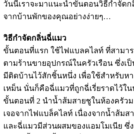
วันนี้เราจะมาแนะนำขั้นตอนวิธีกำจัดกล
จากบ้านพักของคุณอย่างง่ายๆ…
วิธีกำจัดกลิ่นฉี่แมว
ขั้นตอนที่แรก ใช้ไฟแบลคไลท์ ที่สามารถ
ตามร้านขายอุปกรณ์ในครัวเรือน ซึ่งเป็
มีติดบ้านไว้สักชิ้นหนึ่ง เพื่อใช้สำหรับ
เหม็น นั่นก็คือฉี่แมวที่ถูกฉี่เรี่ยราดไว
ขั้นตอนที่ 2 นำน้ำส้มสายชูในห้องครัวม
เจอจากไฟแบล็คไลท์ เนื่องจากน้ำส้มส
และฉี่แมวมีส่วนผสมของแอมโมเนีย ซึ่