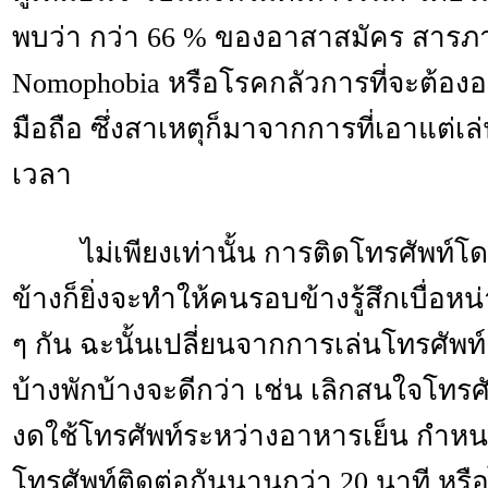
พบว่า กว่า 66 % ของอาสาสมัคร สารภ
Nomophobia หรือโรคกลัวการที่จะต้องอย
มือถือ ซึ่งสาเหตุก็มาจากการที่เอาแต่เ
เวลา
ไม่เพียงเท่านั้น การติดโทรศัพท์โ
ข้างก็ยิ่งจะทำให้คนรอบข้างรู้สึ­­­­กเบื่
ๆ กัน ฉะนั้นเปลี่ยนจากการเล่นโทรศัพท
บ้างพักบ้างจะ­­­­ดีกว่า เช่น เลิกสนใจโทรศั
งดใช้โทรศัพท์ระหว่างอาหารเย็น กำหนด
โทรศัพท์ติดต่อกันนานกว่า 20 นาที หรือ