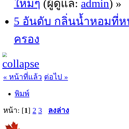
ใหม่ๆ
(ผู้ดูแล:
admin
) »
5 อันดับ กลิ่นน้ำหอมที่
ครอง
« หน้าที่แล้ว
ต่อไป »
พิมพ์
หน้า: [
1
]
2
3
ลงล่าง