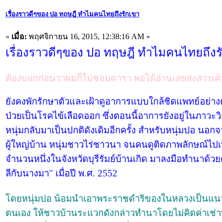
เรื่องราวดีๆของ ปอ ทฤษฎี ทำไมคนไทยถึงรักเขา
«
เมื่อ:
พฤศจิกายน 16, 2015, 12:38:16 AM »
เรื่องราวดีๆของ ปอ ทฤษฎี ทำไมคนไทยถึงร
ต้องบอกก่อนว่าผมก็ไม่ชอบดารา พอได้อ่านเลยสงสารเค้
ยังคงพักรักษาตัวและเฝ้าดูอาการแบบใกล้ชิดแพทย์อย่างต่
ป่วยเป็นโรคไข้เลือดออก ซึ่งตอนนี้อาการยังอยู่ในภาวะว
หนุ่มกลับมาเป็นปกติดังเดิมอีกครั้ง สำหรับหนุ่มปอ นอ
ผู้ใหญ่บ้าน หนุ่มชาวไร่ชาวนา จนคนดูติดภาพลักษณ์ไปเป็
จำนวนหนึ่งในจังหวัดบุรีรัมย์บ้านเกิด มาลงมือทำนาด้ว
ลีกับนางมา" เมื่อปี พ.ศ. 2552
โดยหนุ่มปอ น้อมนำเอาพระราชดำริของในหลวงเป็นแนวท
ตนเอง ให้ชาวบ้านระแวกดังกล่าวทำนาโดยไม่คิดค่าเช่าพื้น