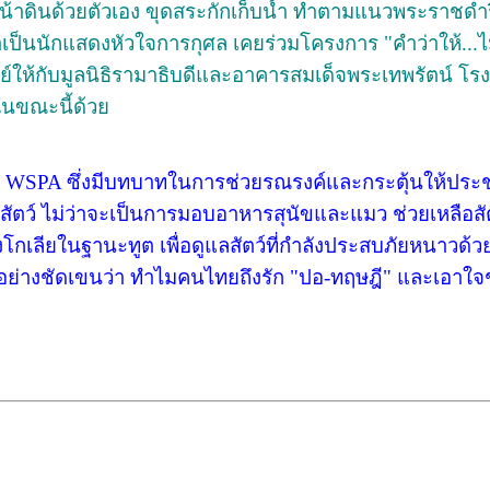
ับหน้าดินด้วยตัวเอง ขุดสระกักเก็บน้ำ ทำตามแนวพระราชดำร
าเป็นนักแสดงหัวใจการกุศล เคยร่วมโครงการ "คำว่าให้...ไม่
ทย์ให้กับมูลนิธิรามาธิบดีและอาคารสมเด็จพระเทพรัตน์ โ
ู่ในขณะนี้ด้วย
รือ WSPA ซึ่งมีบทบาทในการช่วยรณรงค์และกระตุ้นให้ปร
ัตว์ ไม่ว่าจะเป็นการมอบอาหารสุนัขและแมว ช่วยเหลือสัต
กเลียในฐานะทูต เพื่อดูแลสัตว์ที่กำลังประสบภัยหนาวด้วย
ย่างชัดเขนว่า ทำไมคนไทยถึงรัก "ปอ-ทฤษฎี" และเอาใจช