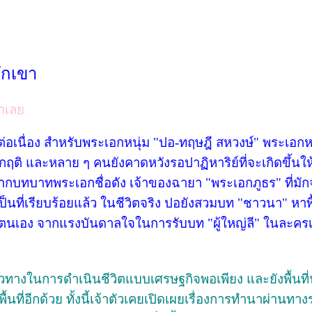
ักเขา
าเลย
อเนื่อง สำหรับพระเอกหนุ่ม "ปอ-ทฤษฎี สหวงษ์" พระเอกหนุ่ม
ิกฤติ และหลาย ๆ คนยังคาดหวังรอปาฏิหาริย์ที่จะเกิดขึ้นใ
กจากบทบาทพระเอกชื่อดัง เจ้าของฉายา "พระเอกภูธร" ที่มั
นที่เรียบร้อยแล้ว ในชีวิตจริง ปอยังสวมบท "ชาวนา" หาพื
ยตนเอง จากแรงบันดาลใจในการรับบท "ผู้ใหญ่ลี" ในละครเรื่
างในการดำเนินชีวิตแบบเศรษฐกิจพอเพียง และยังพื้นที
ที่อีกด้วย ทั้งนี้เจ้าตัวเคยเปิดเผยเรื่องการทำนาผ่านทา