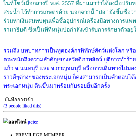
ไนท์โชว์เมื่อกลางปี พ.ศ. 2557 ที่ผ่านมาว่าได้ลงมือปร
สระน้ำ ไว้ทำการเกษตรด้วย นอกจากนี้ "ปอ" ยังขึ้นชื่อว่
ร่วมหาเงินสมทบทุนเพื่อซื้ออุปกรณ์เครื่องมือทางการแพ
รามาธิบดี ซึ่งเป็นที่ที่หนุ่มปอกำลังเข้ารับการรักษาตัวอย
รวมถึง บทบาทการเป็นทูตองค์กรพิทักษ์สัตว์แห่งโลก ห
ตระหนักถึงความสำคัญของสวัสดิภาพสัตว์ ยุติการทำร้ายส
แก้ว จ.นนทบุรี และ จ.กาญจนบุรี หรือการเดินทางไปมองโ
ราวดีๆต่างๆของพระเอกหนุ่ม ก็คงสามารถเป็นคำตอบได้อ
พระเอกหนุ่ม ตื่นขึ้นมาพร้อมกับรอยยิ้มอีกครั้ง
บันทึกการเข้า
(3 people liked this)
peter
PREVILEGE MEMBER