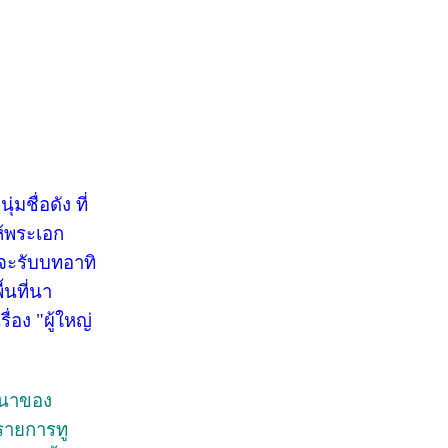
ชื่อดัง ที่
ห้พระเอก
กจะรับบทอาทิ
้นที่นา
อง "ผู้ใหญ่
่นาของ
งรายการทู