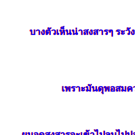
บางตัวเห็นน่าสงสารๆ ระวั
เพราะมันดุพอสมค
ผมอดสงสารจะเข้าไปลูบไปปล