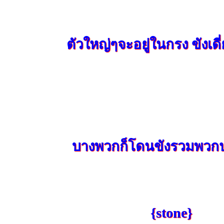
ตัวใหญ่ๆจะอยู่ในกรง ขังเดี
บางพวกก็โดนขังรวมพวกปล
{stone}