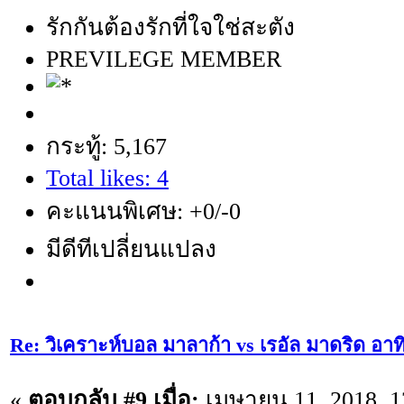
รักกันต้องรักที่ใจใช่สะตัง
PREVILEGE MEMBER
กระทู้: 5,167
Total likes: 4
คะแนนพิเศษ: +0/-0
มีดีทีเปลี่ยนแปลง
Re: วิเคราะห์บอล มาลาก้า vs เรอัล มาดริด อาทิ
«
ตอบกลับ #9 เมื่อ:
เมษายน 11, 2018, 1