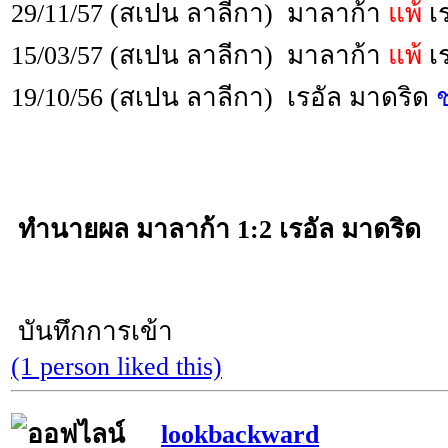
29/11/57 (สเปน ลาลีกา) มาลาก้า
แพ้
เร
15/03/57 (สเปน ลาลีกา) มาลาก้า
แพ้
เร
19/10/56 (สเปน ลาลีกา) เรอัล มาดริด
ทำนายผล มาลาก้า 1:2 เรอัล มาดริด
บันทึกการเข้า
(1 person liked this)
lookbackward