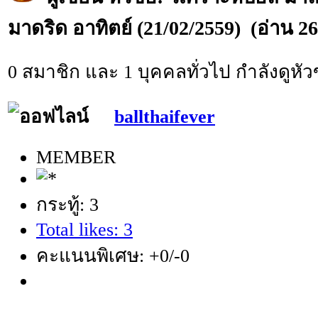
มาดริด อาทิตย์ (21/02/2559) (อ่าน 268
0 สมาชิก และ 1 บุคคลทั่วไป กำลังดูหัวข
ballthaifever
MEMBER
กระทู้: 3
Total likes: 3
คะแนนพิเศษ: +0/-0