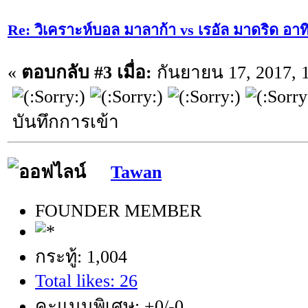
Re: วิเคราะห์บอล มาลาก้า vs เรอัล มาดริด อาทิ
«
ตอบกลับ #3 เมื่อ:
กันยายน 17, 2017, 
บันทึกการเข้า
Tawan
FOUNDER MEMBER
กระทู้: 1,004
Total likes: 26
คะแนนพิเศษ: +0/-0