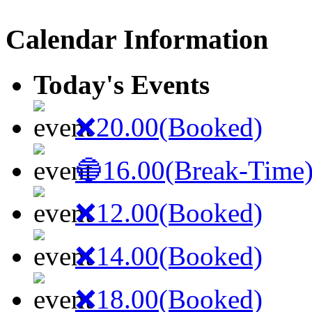
Calendar Information
Today's Events
❌20.00(Booked)
🔵16.00(Break-Time
❌12.00(Booked)
❌14.00(Booked)
❌18.00(Booked)