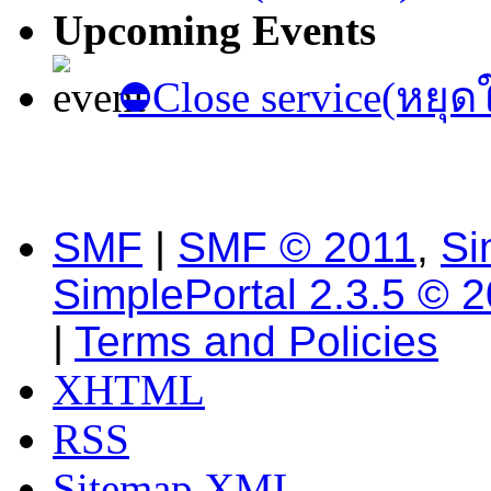
Upcoming Events
⛔️Close service(หยุด
SMF
|
SMF © 2011
,
Si
SimplePortal 2.3.5 © 
|
Terms and Policies
XHTML
RSS
Sitemap XML