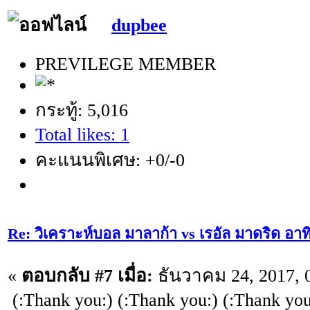
dupbee
PREVILEGE MEMBER
กระทู้: 5,016
Total likes: 1
คะแนนพิเศษ: +0/-0
Re: วิเคราะห์บอล มาลาก้า vs เรอัล มาดริด อาทิ
«
ตอบกลับ #7 เมื่อ:
ธันวาคม 24, 2017, 
(:Thank you:) (:Thank you:) (:Thank you