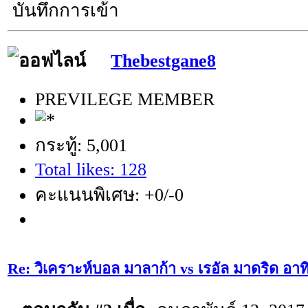
บันทึกการเข้า
Thebestgane8
PREVILEGE MEMBER
กระทู้: 5,001
Total likes: 128
คะแนนพิเศษ: +0/-0
Re: วิเคราะห์บอล มาลาก้า vs เรอัล มาดริด อาทิ