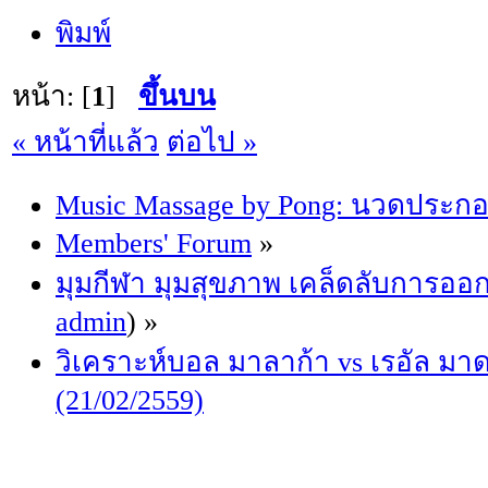
พิมพ์
หน้า: [
1
]
ขึ้นบน
« หน้าที่แล้ว
ต่อไป »
Music Massage by Pong: นวดประก
Members' Forum
»
มุมกีฬา มุมสุขภาพ เคล็ดลับการออ
admin
) »
วิเคราะห์บอล มาลาก้า vs เรอัล มาด
(21/02/2559)