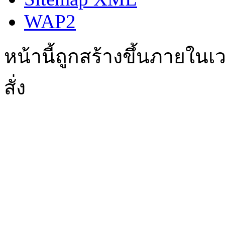
WAP2
หน้านี้ถูกสร้างขึ้นภายในเว
สั่ง