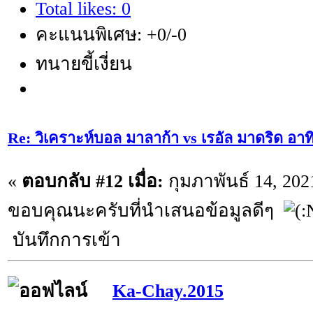
Total likes: 0
คะแนนพิเศษ: +0/-0
ทนายขี้เงี่ยน
Re: วิเคราะห์บอล มาลาก้า vs เรอัล มาดริด อาทิ
«
ตอบกลับ #12 เมื่อ:
กุมภาพันธ์ 14, 202
ขอบคุณนะครับที่นำเสนอข้อมูลดีๆ
บันทึกการเข้า
Ka-Chay.2015