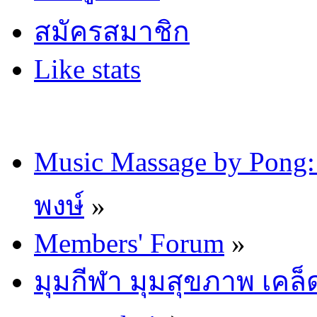
สมัครสมาชิก
Like stats
Music Massage by Pon
พงษ์
»
Members' Forum
»
มุมกีฬา มุมสุขภาพ เคล