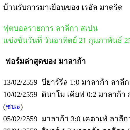
บ้านรับการมาเยือนของ เรอัล มาดริด
ฟุตบอลรายการ ลาลีกา สเปน
แข่งขันวันที่ วันอาทิตย์ 21 กุมภาพันธ์ 
ฟอร์มล่าสุดของ มาลาก้า
13/02/2559 บียาร์รีล 1:0 มาลาก้า ลาลีก
10/02/2559 ดินาโม เคียฟ 0:2 มาลาก้า
(
ชนะ
)
05/02/2559 มาลาก้า 3:0 เคตาเฟ่ ลาลีก