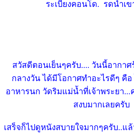
ระเบียงคอนโด. รดน้ำเข
สวัสดีตอนเย็นๆครับ.... วันนี้อากา
กลางวัน ได้มีโอกาศทำอะไรดีๆ คือ
อาหารนก วัดริมแม่น้ำที่เจ้าพระยา...ค
สงบมากเลยครับ
เสร็จก็ไปดูหนังสบายใจมากๆครับ..แล้