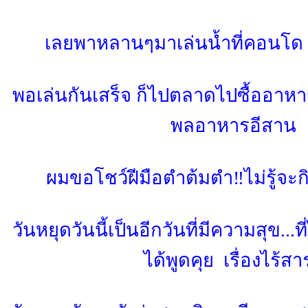
เลยพาหลานๆมาเล่นน้ำที่คอนโด
พอเล่นกันเสร็จ ก็ไปตลาดไปซื้ออาห
พลอาหารอีสาน
ผมขอโชว์ฝีมือตำต้มตำ‼️ไม่รู้จะกิน
วันหยุดวันนี้เป็นอีกวันที่มีความสุข...ท
ได้พูดคุย เรื่องไร้สา