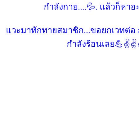
กำลังกาย....💦. แล้วก็หาอะ
แวะมาทักทายสมาชิก...ขอยกเวทต่อ ก
กำลังร้อนเลย💪✌️