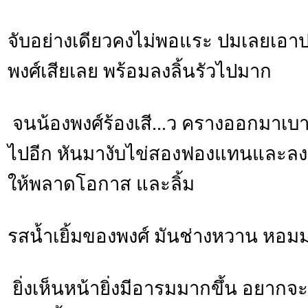
จับอย่างเดียวคงไม่พอแระ ปมเลยเอ
พงศ์เสียเลย พร้อมลงลิ้นรัวไปมาก
จนน้องพงศ์ร้องเสี...ว ครางออกมาเบ
ไปอีก หันมางับไข่สองฟองแทนและลงล
ให้พลาดโอกาส และลิ้ม
รสน้ำเยิ้มของพงศ์ มันช่างหวาน หอม
ยิ่งเห็นหน้ายิ่งมีอารมมากขึ้น อยากจ