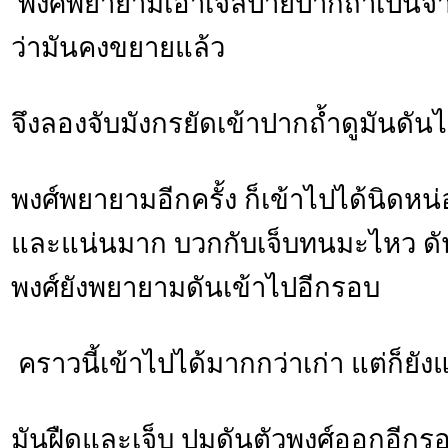
พงศ์พยายามเอาเจลป้ายปากถ้ำเป็น
ว่ามันคงขยายแล้ว
จึงลองจับมังกรยัดเข้าปากถ้ำดูมันดันไ
พงศ์พยายามอีกครั้ง ก็เข้าไปได้นิดหน่อ
และแน่นมาก บวกกับเจ็บทนมะไหว ดั
พงศ์ยังพยายามดันเข้าไปอีกรอบ
คราวนี้เข้าไปได้มากกว่าเก่า แต่ก็ยังแ
มันฝืดและเจ็บ ปมดันตัวพงศ์ออกอีกรอ