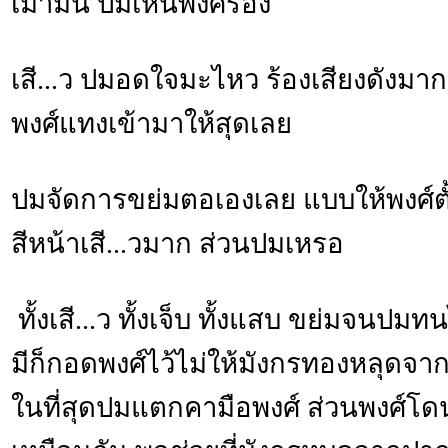
เมามัน ปมเห็นพงศ์ร้อง
เสี...ว ปมอดใจมะไหว ร้องเสียงดังมา
พงศ์แทงเข้ามาให้สุดเลย
ปมจัดการขย่มตอเองเลย แบบให้พงศ์ตั้
สีหน้าเสี...วมาก ส่วนปมเหรอ
ทั้งเสี...ว ทั้งเจ็บ ทั้งแสบ ขย่มจนปม
มีก็กอดพงศ์ไว้ไม่ให้มังกรทองหลุดจา
ในที่สุดปมแตกคามือพงศ์ ส่วนพงศ์