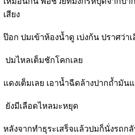
เหมือนกัน พอช่วยที่มังกรหบุดจากปากถ้
เสียง
ป๊อก ปมเข้าห้องน้ำดู เบ่งก้น ปราศว่า
ปมไหลเต็มชักโคกเลย
แดงเต็มเลย เอาน้ำฉีดล้างปากถ้ำมั
ยังมีเลือดไหลมะหยุด
หลังจากทำธุระเสร็จแล้วปมก็นั่งรถกล