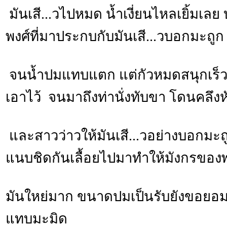
มันเสี...วไปหมด น้ำเงี่ยนไหลเยิ้มเล
พงศ์ที่มาประกบกับมันเสี...วบอกมะถูก
จนน้ำปมแทบแตก แต่กัวหมดสนุกเร็ว 
เอาไว้ จนมาถึงท่านั่งทับขา โดนคลึง
และสาวว่าวให้มันเสี...วอย่างบอกมะถ
แนบชิดกันเลื้อยไปมาทำให้มังกรของพ
มันใหย่มาก ขนาดปมเป็นรับยังขอยอม
แทบมะมิด