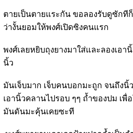
ตายเป็นตายแระกัน ขอลองรับดูซักทีก
ว่างั้นยอมให้พงศ์เปิดซิงคนแรก
พงศ์เลยหยิบถุงยางมาใส่และลองเอานิ้
นิ้ว
มันเจ็บมาก เจ็บคนบอกมะถูก จนถึงนิ้
เอานิ้วคลานไปรอบ ๆๆ ถ้ำของปม เพื่อใ
มันดันมะคุ้นเคยซะที