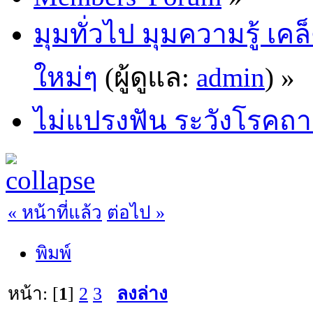
มุมทั่วไป มุมความรู้ เค
ใหม่ๆ
(ผู้ดูแล:
admin
) »
ไม่แปรงฟัน ระวังโรคถ
« หน้าที่แล้ว
ต่อไป »
พิมพ์
หน้า: [
1
]
2
3
ลงล่าง