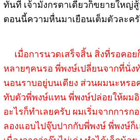
ทันที เจ้ามังกรตาเดียวก็ขยายใหญ่สู
ตอนนี้ความหื่นมาเยือนเต็มตัวละคร
เมื่อการนวดเสร็จสิ้น สิ่งที่รอคอยก
หลายๆคนรอ พี่พงษ์เปลี่ยนจากที่นั่
นอนราบอยู่บนเตียง ส่วนผมนะหรอครั
ทับตัวพี่พงษ์แทน พี่พงษ์ปล่อยให้ผ
อะไรก็ทำเลยครับ ผมเริ่มจากการกอด
ลองแอบไปจุ๊บปากกับพี่พงษ์ พี่พงษ์ก