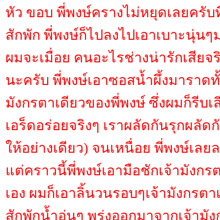
หัว ขอบ พี่พงษ์ครางไม่หยุดเลยครับที่
สักพัก พี่พงษ์ก็ไปลงไปเอาเบาะนุ่นๆ
ผมจะเมื่อย คนอะไรช่างน่ารักเสียจริ
นะครับ พี่พงษ์เอาซอสน้ำผึ้งมาราดทั
มังกรตาเดียวของพี่พงษ์ ซึ่งผมก็รีบเล
เอร็ดอร่อยจริงๆ เราผลัดกันรุกผลัดกั
ให้อย่างเดียว) จนเหนื่อย พี่พงษ์เ
แต่คราวนี้พี่พงษ์เอามือชักเจ้ามังกร
เอง ผมก็เอาลิ้นวนรอบๆเจ้ามังกรตาเ
สักพักน้ำอุ่นๆ พรุ่งออกมาจากเจ้าม