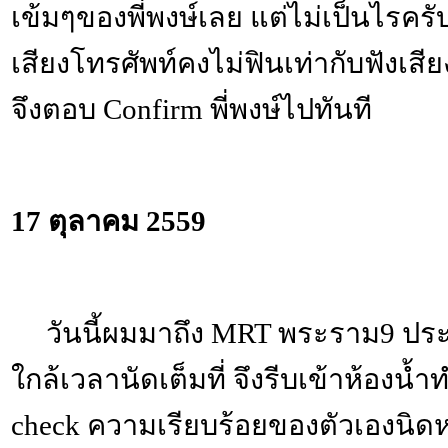
เข้มๆของพี่พงษ์เลย แต่ไม่เป็นไรครั
เสียงโทรศัพท์คงไม่ฟินเท่ากับฟังเส
จึงตอบ Confirm พี่พงษ์ไปทันที
17 ตุลาคม 2559
วันนี้ผมมาถึง MRT พระราม9 ประม
ใกล้เวลานัดเต็มที่ จึงรีบเข้าห้อง
check ความเรียบร้อยของตัวเองนิดห