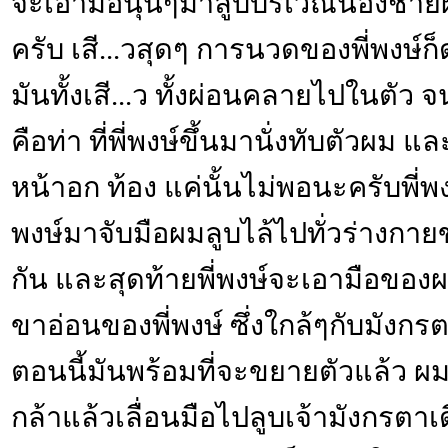
จะเอามือนุ่นๆมาลูบบริเวณน้องชาย
ครับ เสี...วสุดๆ การนวดของพี่พงษ์ก็
มันทั้งเสี...ว ทั้งผ่อนคลายไปในตัว 
คือท่า ที่พี่พงษ์ขึ้นมานั่งทับตัวผม แล
หน้าอก ท้อง แค่นั้นไม่พอนะครับพี่พง
พงษ์มาจับมือผมลูบไล้ไปทั่วร่างกายข
กัน และสุดท้ายพี่พงษ์จะเอามือของ
ขาอ่อนของพี่พงษ์ ซึ่งใกล้ๆกับมังกรต
ตอนนี้มันพร้อมที่จะขยายตัวแล้ว
กล้าแล้วเลื่อนมือไปลูบเจ้ามังกรตาเ