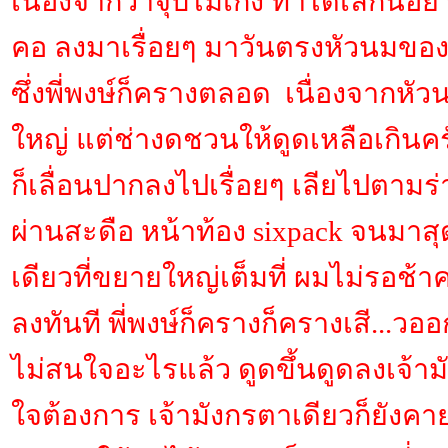
เนื่องจากว่าจุ๊บไม่เก่ง ทำได้เล็กน้อ
คอ ลงมาเรื่อยๆ มาวันตรงหัวนมของพี
ซึ่งพี่พงษ์ก็ครางตลอด เนื่องจากหัว
ใหญ่ แต่ช่างดชวนให้ดูดเหลือเกิน
ก็เลื่อนปากลงไปเรื่อยๆ เลียไปตามร
ผ่านสะดือ หน้าท้อง sixpack จนมาสุด
เดียวที่ขยายใหญ่เต็มที่ ผมไม่รอช้
ลงทันที พี่พงษ์ก็ครางก็ครางเสี...ว
ไม่สนใจอะไรแล้ว ดูดขึ้นดูดลงเจ้าม
ใจต้องการ เจ้ามังกรตาเดียวก็ยังค