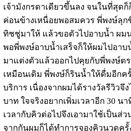
เจ้ามังกรดาเดียวขึ้นลง จนในที่สุดก็ก็
ค่อนข้างเหนื่อยพอสมควร พี่พงษ์ลุ
ทิชชู่มาให้ แล้วขอตัวไปอาบน้ำ ผม
พอพี่พงษ์อาบน้ำเสร็จก็ให้ผมไปอาบน
มาแต่งตัวแล้วออกไปคุยกับพี่พงษ์ต
เหมือนเดิม พี่พงษ์ก็รินน้ำให้ดื่มอีกคร
บริการ เนื่องจากผมได้รางวัลรีวิวจึ
บาท ใจจริงอยากเพิ่มเวลาอีก 30 นา
เวลากับคิวต่อไปจึงเอามาใช้เป็นส
จากกันผมก็ได้ทำการจองคิวนวดครั้ง