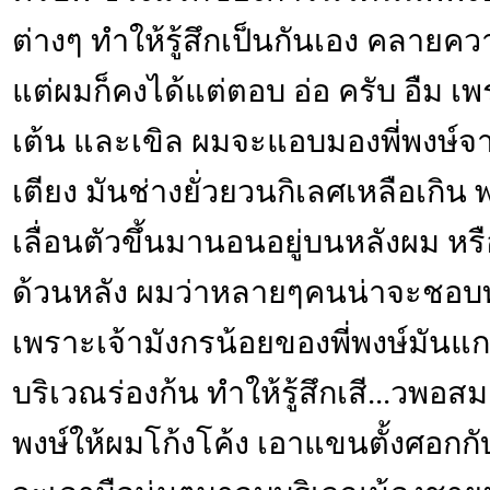
ต่างๆ ทำให้รู้สึกเป็นกันเอง คลายคว
แต่ผมก็คงได้แต่ตอบ อ่อ ครับ อืม เ
เต้น และเขิล ผมจะแอบมองพี่พงษ์จ
เตียง มันช่างยั่วยวนกิเลศเหลือเกิน 
เลื่อนตัวขึ้นมานอนอยู่บนหลังผม หรื
ด้วนหลัง ผมว่าหลายๆคนน่าจะชอบท่
เพราะเจ้ามังกรน้อยของพี่พงษ์มันแ
บริเวณร่องก้น ทำให้รู้สึกเสี...วพอสม
พงษ์ให้ผมโก้งโค้ง เอาแขนตั้งศอกกับ