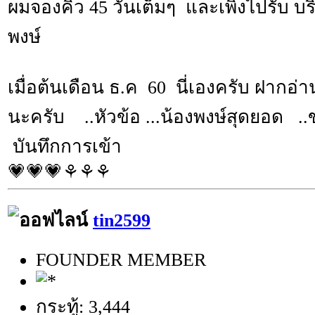
ผมจองคิว 45 วันเต็มๆ และเพิ่งไปรับ บ
พงษ์
เมื่อต้นเดือน ธ.ค 60 นี่เองครับ ฝากอ่านเ
นะครับ ..หัวข้อ ...น้องพงษ์สุดยอด .
บันทึกการเข้า
💗💗💗⚘⚘⚘
tin2599
FOUNDER MEMBER
กระทู้: 3,444