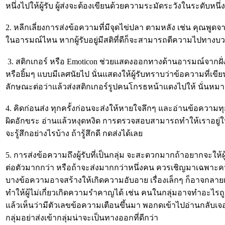
หนึ่งไปให้ผู้รับ ผู้ส่งจะต้องเขียนด้วยความระมัดระวังในระดับ
2. หลีกเลี่ยงการส่งข้อความที่มีจุดไข่ปลา ตามหลัง เช่น คุณพูดจ
ในอารมณ์ไหน หากผู้รับอยู่มีสติที่ดีก็จะสามารถตีความไปทางบว
3. สติกเกอร์ หรือ Emoticon ช่วยแสดงออกทางด้านอารมณ์จากฝั่งผ
หรือยิ้มๆ แบบมีเลศนัยไป นั่นแสดงให้ผู้รับทราบว่าข้อความที่เขียน
ลักษณะต่อว่าแล้วส่งสติกเกอร์รูปคนโกรธหน้าแดงไปให้ นั่นหมาย
4. คิดก่อนส่ง ทุกครั้งก่อนจะส่งให้หายใจลึกๆ และอ่านข้อความ
ผิดอักขระ อ่านแล้วหงุดหงิด การตรวจสอบสามารถทำให้เราอยู่ในฐา
จะรู้สึกอย่างไรบ้าง ถ้ารู้สึกดี กดส่งได้เลย
5. การส่งข้อความถึงผู้รับที่เป็นกลุ่ม จะสะดวกมากถ้าอยากจะให้
ต่อตัวมากกว่า หรือถ้าจะส่งมากกว่าหนึ่งคน ควรเชิญมาเฉพาะคนอ
บางข้อความอาจสร้างให้เกิดความอับอาย เรื่องเล็กๆ ก็อาจกลาย
ทำให้ผู้ไม่เกี่ยวเกิดความรำคาญได้ เช่น คนในกลุ่มอาจทำอะไรถ
แล้วเห็นว่ามีตัวเลขข้อความเตือนขึ้นมา พอกดเข้าไปอ่านกลับเจอแต่
กลุ่มอย่าส่งเข้ากลุ่มน่าจะเป็นทางออกที่ดีกว่า