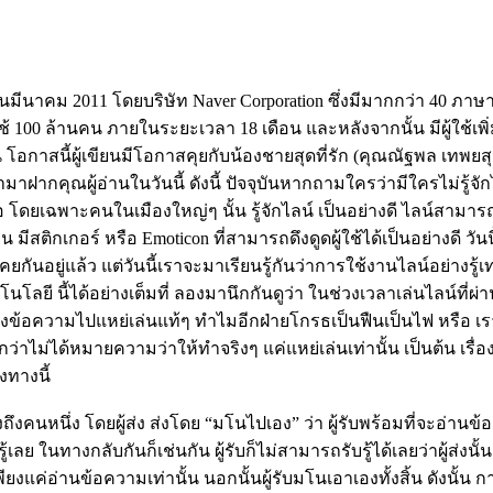
อเดือนมีนาคม 2011 โดยบริษัท Naver Corporation ซึ่งมีมากกว่า 40 ภาษ
ู้ใช้ 100 ล้านคน ภายในระยะเวลา 18 เดือน และหลังจากนั้น มีผู้ใช้เพิ่
 โอกาสนี้ผู้เขียนมีโอกาสคุยกับน้องชายสุดที่รัก (คุณณัฐพล เทพยสุ
ำมาฝากคุณผู้อ่านในวันนี้ ดังนี้ ปัจจุบันหากถามใครว่ามีใครไม่รู้จัก
 โดยเฉพาะคนในเมืองใหญ่ๆ นั้น รู้จักไลน์ เป็นอย่างดี ไลน์สามาร
 มีสติกเกอร์ หรือ Emoticon ที่สามารถดึงดูดผู้ใช้ได้เป็นอย่างดี วัน
ยกันอยู่แล้ว แต่วันนี้เราจะมาเรียนรู้กันว่าการใช้งานไลน์อย่างรู้เท
ลยี นี้ได้อย่างเต็มที่ ลองมานึกกันดูว่า ในช่วงเวลาเล่นไลน์ที่
ส่งข้อความไปแหย่เล่นแท้ๆ ทำไมอีกฝ่ายโกรธเป็นฟืนเป็นไฟ หรือ เร
ไม่ได้หมายความว่าให้ทำจริงๆ แค่แหย่เล่นเท่านั้น เป็นต้น เรื่อง
งทางนี้
ถึงคนหนึ่ง โดยผู้ส่ง ส่งโดย “มโนไปเอง” ว่า ผู้รับพร้อมที่จะอ่าน
ู้เลย ในทางกลับกันก็เช่นกัน ผู้รับก็ไม่สามารถรับรู้ได้เลยว่าผู้ส่งนั้
ียงแค่อ่านข้อความเท่านั้น นอกนั้นผู้รับมโนเอาเองทั้งสิ้น ดังนั้น