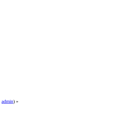
:
admin
) »