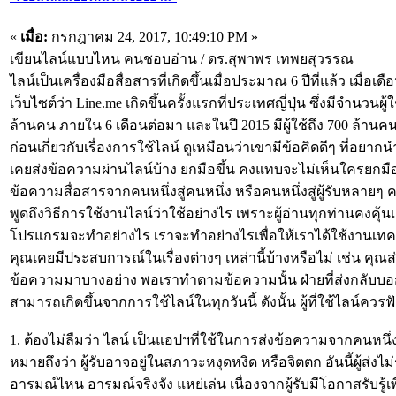
«
เมื่อ:
กรกฎาคม 24, 2017, 10:49:10 PM »
เขียนไลน์แบบไหน คนชอบอ่าน / ดร.สุพาพร เทพยสุวรรณ
ไลน์เป็นเครื่องมือสื่อสารที่เกิดขึ้นเมื่อประมาณ 6 ปีที่แล้ว เมื่
เว็บไซต์ว่า Line.me เกิดขึ้นครั้งแรกที่ประเทศญี่ปุ่น ซึ่งมีจำนวนผ
ล้านคน ภายใน 6 เดือนต่อมา และในปี 2015 มีผู้ใช้ถึง 700 ล้านคน
ก่อนเกี่ยวกับเรื่องการใช้ไลน์ ดูเหมือนว่าเขามีข้อคิดดีๆ ที่อยากน
เคยส่งข้อความผ่านไลน์บ้าง ยกมือขึ้น คงแทบจะไม่เห็นใครยกมือ
ข้อความสื่อสารจากคนหนึ่งสู่คนหนึ่ง หรือคนหนึ่งสู่ผู้รับหลายๆ คน
พูดถึงวิธีการใช้งานไลน์ว่าใช้อย่างไร เพราะผู้อ่านทุกท่านคงคุ้นเค
โปรแกรมจะทำอย่างไร เราจะทำอย่างไรเพื่อให้เราได้ใช้งานเทคโนโ
คุณเคยมีประสบการณ์ในเรื่องต่างๆ เหล่านี้บ้างหรือไม่ เช่น คุณ
ข้อความมาบางอย่าง พอเราทำตามข้อความนั้น ฝ่ายที่ส่งกลับบอกว่า
สามารถเกิดขึ้นจากการใช้ไลน์ในทุกวันนี้ ดังนั้น ผู้ที่ใช้ไลน์ควรฟั
1. ต้องไม่ลืมว่า ไลน์ เป็นแอปฯที่ใช้ในการส่งข้อความจากคนหนึ่ง
หมายถึงว่า ผู้รับอาจอยู่ในสภาวะหงุดหงิด หรือจิตตก อันนี้ผู้ส่งไม่ร
อารมณ์ไหน อารมณ์จริงจัง แหย่เล่น เนื่องจากผู้รับมีโอกาสรับรู้เพ