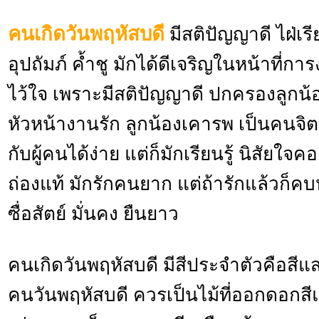
คนเกิดวันพฤหัสบดี
มีสติปัญญาดี ไฝ่เรีย
อุปถัมภ์ ค้ำชู มักได้ดีเจริญในหน้าที่กา
ไว้ใจ เพราะมีสติปัญญาดี ปกครองลูกน
หัวหน้างานรัก ลูกน้องเคารพ เป็นคนจิต
กับผู้คนได้ง่าย แต่ก็มักเรียนรู้ นิสัยใ
ถ่องแท้ มักรักคนยาก แต่ถ้ารักแล้วก็
ซื่อสัตย์ มั่นคง ยืนยาว
คนเกิดวันพฤหัสบดี มีสีประจำตัวคือสี
คนวันพฤหัสบดี ควรเป็นไม้ที่ออกดอกสีแ