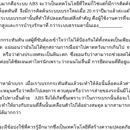
บมากคือระบบ ABS จะว่าเป็นเทคโนโลยีที่ใหม่ก็ไช่แต่ก็มีการคิด
็อคทันที จึงมีการคิดค้นระบบเบรกใหม่เมื่อ 20 กว่าปีมาแล้วล่ะแต่
ระบบเบรกเท่านั้นที่ทำให้ปลอดภัยแต่สิ่งสำคัญ คือผู้ใช้งานควรที่จ
คาสูงและการบำรุงรักษาที่ กว่าระบบธรรมดานั้นเอง
เว็บแทงบอล
ระทันหัน แต่ผู้ที่ขับต้องเข้าใจว่าไม่ได้ป้องกันได้ทั้งหมดเป็นเพียง
ี่สุด แน่นอนว่ามันไม่ได้ทุกสถานการณือย่าไปคาดหวังมากเกินไป 
ง หรือว่าต่างประเทศจะเป็นหิมะตก ซึ่งยอมรับว่าสามารถช่วยล
ยได้ชัดเจนเท่าไหร่นักเพราะว่าถนนไม่ลื่นมี การยึดถนนที่ดีอยู่แ
าหาผ้าเบรก เมื่อเราเบรกกระทันหันแล้วจะทำให้ล้อนั้นล็อคแล้วค่า
ะหมุนหรือว่าพลิกไปเลยการ ควบคุมหรือว่าการส่ายของรถนั้นมีโ
เซไปทางอื่นด้วย ABS จึงได้เกิดขึ้นเพราะว่าในการเบรกนั้นล้อจ
พอจะทำให้ยางกับถนนที่ลื่นนั้นเคลื่อนตัวไปได้อย่างสมดุล มากสามา
นได้มากกว่า
มีข้อบ่งใช้ที่ควรรู้อีกมากซึ่งเป็นเทคโนโลยีที่สร้างความปลอดภัย