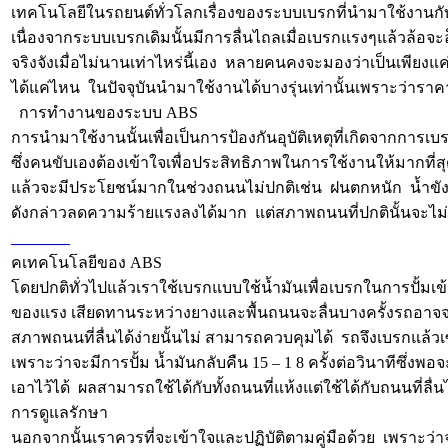
เทคโนโลยีในรถยนต์ทั่วโลกเรื่องของระบบเบรกที่นำมาใช้งานกั
เนื่องจากระบบเบรกเดิมนั้นมีการลื่นไถลเมื่อเบรกแรงๆแล้วล้อจะล
จริงจังเมื่อไม่นานเท่าไหร่นี้เอง หลายคนคงจะมองว่าเป็นเพียงแค่
ได้แค่ไหน ในปัจจุบันนำมาใช้งานได้บางรุ่นเท่านั้นเพราะว่ารา
การทำงานของระบบ ABS
การนำมาใช้งานนั้นเพื่อเป็นการป้องกันอุบัติเหตุที่เกิดจากการเบรกก
ซึ่งคนขับเองต้องเข้าใจเพื่อประสิทธิภาพในการใช้งานให้มากท
แล้วจะมีประโยชน์มากในช่วงถนนไม่ปกติเช่น ฝนตกหนัก น้ำขั
ดังกล่าวลดความร้ายแรงลงได้มาก แต่สภาพถนนที่ปกตินั้นจะไม่ค่อ
แทงบอล
คเทคโนโลยีของ ABS
โดยปกติทั่วไปแล้วเราใช้เบรกแบบใช้น้ำมันเพื่อเบรกในการปั้มเข้
ของแรง เสียดทานระหว่างยางและพื้นถนนจะลื่นบางครั้งรถอาจจ
สภาพถนนที่ลื่นได้ง่ายนั้นไม่ สามารถควบคุมได้ รถจึงเบรกแล้ว
เพราะว่าจะมีการปั้ม น้ำมันกลับคืน 15 – 1 8 ครั้งต่อวินาทีซึ่ง
เอาไว้ได้ ผลสามารถใช้ได้กับทั้งถนนที่แห้งแต่ใช้ได้กับถนนที่ลื่
การดูแลรักษา
นอกจากนั้นเราควรที่จะเข้าใจและปฏิบัติตามคู่มือด้วย เพราะว่าจะ