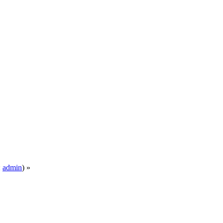
:
admin
) »