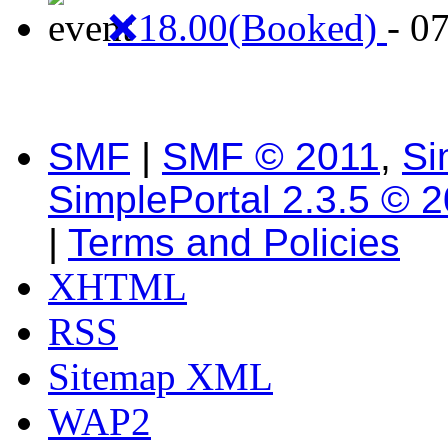
❌18.00(Booked)
- 0
SMF
|
SMF © 2011
,
Si
SimplePortal 2.3.5 © 
|
Terms and Policies
XHTML
RSS
Sitemap XML
WAP2