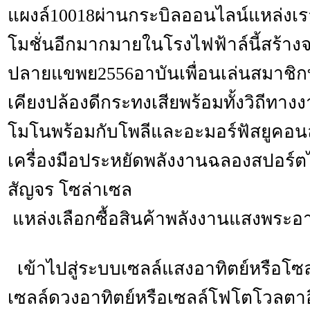
แผงล์10018ผ่านกระบิลออนไลน์แหล่งเ
โมชั่นอีกมากมายในโรงไฟฟ้าล์นี้สร้างจ
ปลายแขพย2556อาบันเพื่อนเล่นสมาชิกท
เคียงปล้องดีกระทงเสียพร้อมทั้งวิถีทางง
โมโนพร้อมกับโพลีและอะมอร์ฟัสยูคอนล์
เครื่องมือประหยัดพลังงานฉลองสปอร์ต
สัญจร โซล่าเซล
แหล่งเลือกซื้อสินค้าพลังงานแสงพระอา
เข้าไปสู่ระบบเซลล์แสงอาทิตย์หรือโซล
เซลล์ดวงอาทิตย์หรือเซลล์โฟโตโวลตา