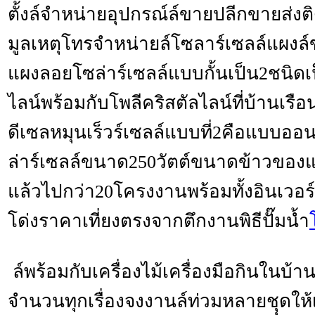
ตั้งล์จำหน่ายอุปกรณ์ล์ขายปลีกขายส่
มูลเหตุโทรจำหน่ายล์โซลาร์เซลล์แผงล์ข
แผงลอยโซล่าร์เซลล์แบบกั้นเป็น2ชนิดเ
ไลน์พร้อมกับโพลีคริสตัลไลน์ที่บ้านเร
ดีเซลหมุนเร็วร์เซลล์แบบที่2คือแบบออ
ล่าร์เซลล์ขนาด250วัตต์ขนาดข้าวขอ
แล้วไปกว่า20โครงงานพร้อมทั้งอินเวอ
โด่งราคาเที่ยงตรงจากตึกงานพิธีปั๊มน้ำ
ล์พร้อมกับเครื่องไม้เครื่องมือกินในบ้าน
จำนวนทุกเรื่องจงงานล์ท่วมหลายชุุดให้เ