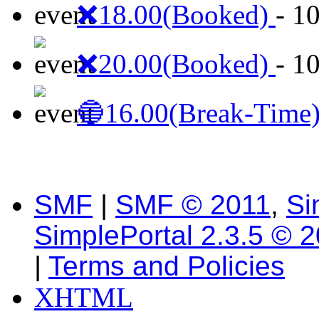
❌18.00(Booked)
- 1
❌20.00(Booked)
- 1
🔵16.00(Break-Time
SMF
|
SMF © 2011
,
Si
SimplePortal 2.3.5 © 
|
Terms and Policies
XHTML