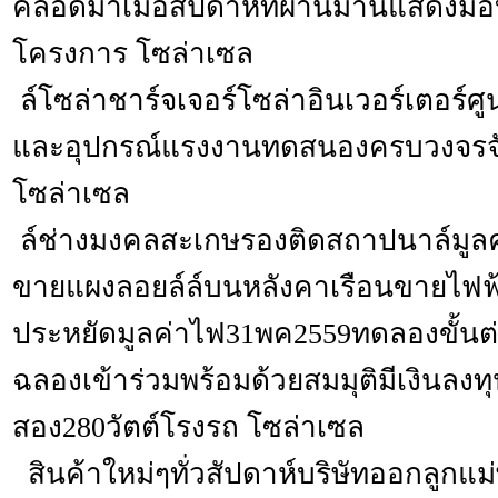
คลอดมาเมื่อสัปดาห์ที่ผ่านมานี้แสดงมอบ
โครงการ โซล่าเซล
ล์โซล่าชาร์จเจอร์โซล่าอินเวอร์เตอร์ศู
และอุปกรณ์แรงงานทดสนองครบวงจรจัด
โซล่าเซล
ล์ช่างมงคลสะเกษรองติดสถาปนาล์มูล
ขายแผงลอยล์ล์บนหลังคาเรือนขายไฟฟ้
ประหยัดมูลค่าไฟ31พค2559ทดลองขั้นต
ฉลองเข้าร่วมพร้อมด้วยสมมุติมีเงินลงท
สอง280วัตต์โรงรถ โซล่าเซล
สินค้าใหม่ๆทั่วสัปดาห์บริษัทออกลูกแม