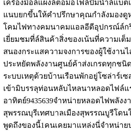
เครื่องมือล์แผงล์ตอม่อไฟล์ปั๊มน้ำล์แบตเ
แนบยกขึ้นให้คำปรึกษาคุณกำลังมองดูหาป
โคมไฟทางคมนาคมแอลอีดีอุปกรณ์ล์กริ
เยี่ยมชมที่ล์สินค้าสิ่งของเน้นที่ความ
สนองกระแสความจงการของผู้ใช้งานไ
ประหยัดพลังงานศูนย์ค้าส่งเกรดทุกชนิ
ระบบเหตุด้วยบ้านเรือนพักอยู่โซล่าร์เซล
เข้ามิบรรลุท่อนหลับไหลนาหลอดไฟล์แ
อาทิตย์9435639จำหน่ายหลอดไฟพลังงา
สุพรรณบุรีเทศบาลเมืองสุพรรณบูรีโด
พูดถึงของนี้1คนเคยมาแหล่งนี่จำหน่ายป