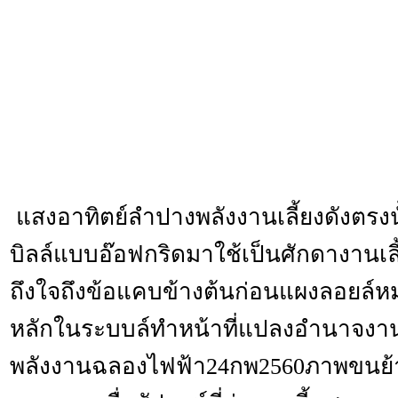
แสงอาทิตย์ลำปางพลังงานเลี้ยงดังตร
บิลล์แบบอ๊อฟกริดมาใช้เป็นศักดางานเล
ถึงใจถึงข้อแคบข้างต้นก่อนแผงลอยล์
หลักในระบบล์ทำหน้าที่แปลงอำนาจงาน
พลังงานฉลองไฟฟ้า24กพ2560ภาพขนย้าย