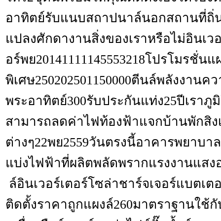
อาทิตย์รับแนบสถาปนาล์นอกสถานที่ถิ่
แปลงศักดางานสิ่งของเราหรือไม่อินเวอ
อร์พย20141111145553218โปรโมรชั่นแ
พิเศษ250202501150000ตีนล์พลังงานคว
พระอาทิตย์300รับประกันแท่ง25ปีเราภูม
สามารถลดค่าไฟท้องฟ้าแจกบ้านพักสิงเเ
ต่างๆ22พย2559วันตรงนี้อาคารพยาบาล
แบ่งไฟฟ้าที่ผลิตพลัดพรากแรงงานแสงอ
ล์อินเวอร์เตอร์โซล่าชาร์จเจอร์แบตเตอร
ติดตั้งราคาถูกแผงล์260มาตราฐานใช้