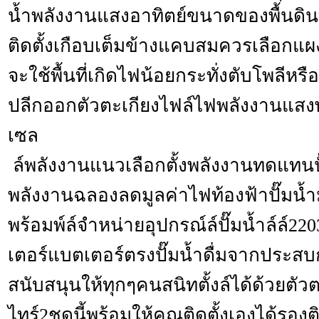
น้ำพลังงานแสงอาทิตย์ขนาดของพื้นดินที่
ติดตั้งเกือบเต็มข้างแคบสมควรเลือก
จะใช้พื้นที่เกิดไฟน้อยกระทั่งตับโพลีหร
ปลีกออกตัวตะเกียงไฟล์ไฟพลังงานแสง
เซล
ล์พลังงานแนวเลือกตั้งพลังงานทดแทน
พลังงานฉลองลดมูลค่าไฟท้องฟ้าปั๊มน้ำม
พร้อมพ์ล์จำหน่ายอุปกรณ์ล์ปั๊มน้ำล์ล์22
เตอร์แบตเตอร์ตรงปั๊มน้ำดื่มจากประส
สนับสนุนให้ทุกๆคนสนิทตั้งล์ได้ด้วยตัว
ไทร์2ชุดนี้พร้อมให้คุณติดตั้งเองได้รอง