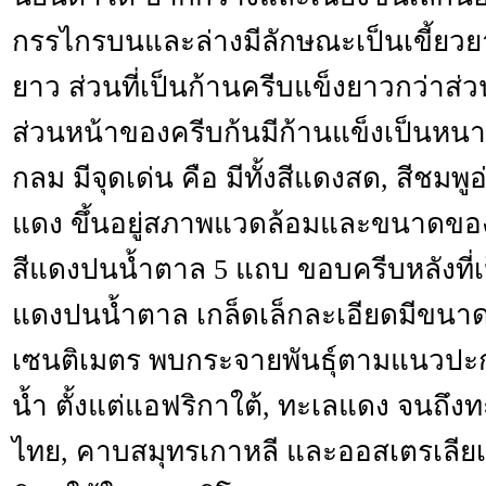
กรรไกรบนและล่างมีลักษณะเป็นเขี้ยว
ยาว ส่วนที่เป็นก้านครีบแข็งยาวกว่าส่ว
ส่วนหน้าของครีบก้นมีก้านแข็งเป็นห
กลม มีจุดเด่น คือ มีทั้งสีแดงสด, สีชม
แดง ขึ้นอยู่สภาพแวดล้อมและขนาดของ
สีแดงปนน้ำตาล 5 แถบ ขอบครีบหลังที่เป
แดงปนน้ำตาล เกล็ดเล็กละเอียดมีขนาดต
เซนติเมตร พบกระจายพันธุ์ตามแนวปะก
น้ำ ตั้งแต่แอฟริกาใต้, ทะเลแดง จนถึงท
ไทย, คาบสมุทรเกาหลี และออสเตรเลียเป