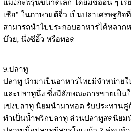
แมงกะพรุนขนาดเล็ก โดยมีชื่ออื่น ๆ เร
เชีย" ในภาษาแต้จิ๋ว เป็นปลาเศรษฐกิจที
สามารถนำไปประกอบอาหารได้หลากหลาย 
บ๊วย, นึ่งซีอิ๊ว หรือทอด
9.ปลาทู
ปลาทู นำมาเป็นอาหารไทยมีจำหน่ายใ
และปลาทูนึ่ง ซึ่งมีลักษณะการขายเป็นใส
เข่งปลาทู นิยมนำมาทอด รับประทานคู่กั
ทำเป็นน้ำพริกปลาทู ส่วนปลาทูสดนิย
ปลาทูเนื้อปลาทูมีสารโอเมก้า 3 ค่อนข้