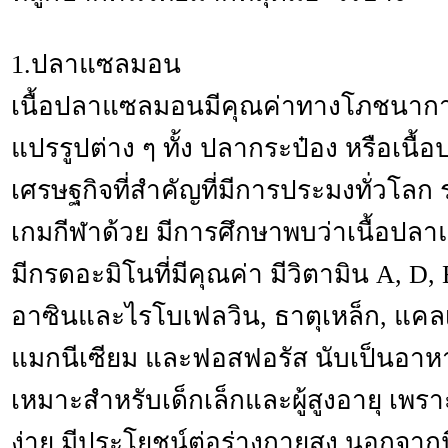
1.ปลาแซลมอน
เนื้อปลาแซลมอนมีคุณค่าทางโภชนากา
แปรรูปต่าง ๆ ทั้ง ปลากระป๋อง หรือเนื
เศรษฐกิจที่สำคัญที่มีการประมงทั่วโลก
เกมกีฬาด้วย มีการศึกษาพบว่าเนื้อปลา
มีกรดอะมิโนที่มีคุณค่า มีวิตามิน A, D,
อาซินและไรโบเฟลวิน, ธาตุเหล็ก, แคลเซ
แมกนีเซียม และฟอสฟอรัส นับเป็นอาหารท
เหมาะสำหรับเด็กเล็กและผู้สูงอายุ เพราะ
ง่าย มีประโยชน์ต่อร่างกายสูง นอกจาก